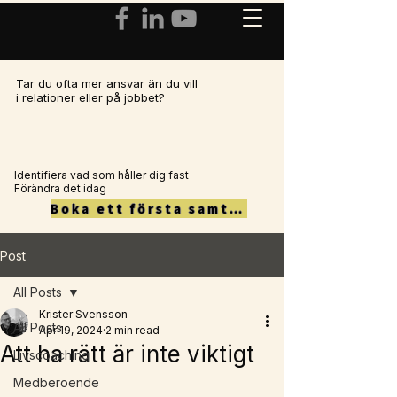
Tar du ofta mer ansvar än du vill
i relationer eller på jobbet?
Identifiera vad som håller dig fast
Förändra det idag
Boka ett första samtal här
Post
All Posts
Krister Svensson
All Posts
Apr 19, 2024
2 min read
Att ha rätt är inte viktigt
Livscoaching
Medberoende