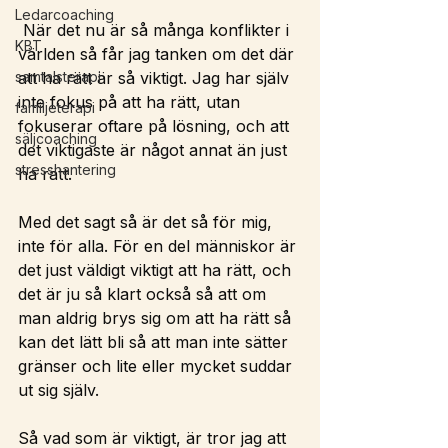
Ledarcoaching
 När det nu är så många konflikter i 
KBT
världen så får jag tanken om det där 
samtalsterapi
att ha rätt är så viktigt. Jag har själv 
inte fokus på att ha rätt, utan 
familjeterapi
fokuserar oftare på lösning, och att 
säljcoaching
det viktigaste är något annat än just 
stresshantering
ha rätt.
Med det sagt så är det så för mig, 
inte för alla. För en del människor är 
det just väldigt viktigt att ha rätt, och 
det är ju så klart också så att om 
man aldrig brys sig om att ha rätt så 
kan det lätt bli så att man inte sätter 
gränser och lite eller mycket suddar 
ut sig själv.
Så vad som är viktigt, är tror jag att 