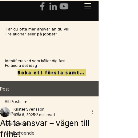
Tar du ofta mer ansvar än du vill
i relationer eller på jobbet?
Identifiera vad som håller dig fast
Förändra det idag
Boka ett första samtal här
Post
All Posts
Krister Svensson
All Posts
Nov 6, 2025
2 min read
Att ta ansvar – vägen till
Livscoaching
frihet
Medberoende