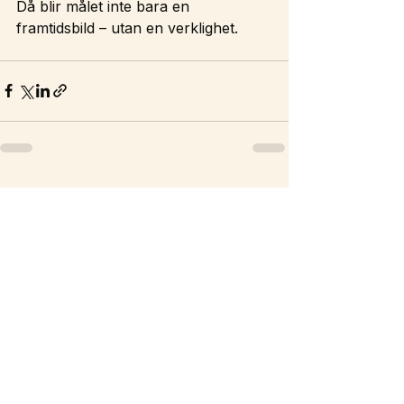
Då blir målet inte bara en 
framtidsbild – utan en verklighet.
See All
Recent Posts