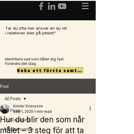
Tar du ofta mer ansvar än du vill
i relationer eller på jobbet?
Identifiera vad som håller dig fast
Förändra det idag
Boka ett första samtal här
Post
All Posts
Krister Svensson
All Posts
Sep 1, 2025
1 min read
Hur du blir den som når
Livscoaching
målet – 3 steg för att ta
Medberoende