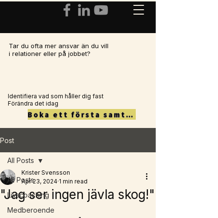
Tar du ofta mer ansvar än du vill
i relationer eller på jobbet?
Identifiera vad som håller dig fast
Förändra det idag
Boka ett första samtal här
Post
All Posts
Krister Svensson
All Posts
Apr 23, 2024
1 min read
"Jag ser ingen jävla skog!"
Livscoaching
Medberoende