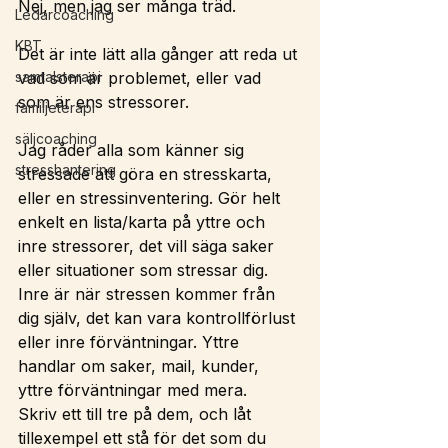
Nej, men jag ser många träd. 
Ledarcoaching
KBT
Det är inte lätt alla gånger att reda ut 
samtalsterapi
vad som är problemet, eller vad 
som är ens stressorer.
familjeterapi
säljcoaching
Jag råder alla som känner sig 
stresshantering
stressade att göra en stresskarta, 
eller en stressinventering. Gör helt 
enkelt en lista/karta på yttre och 
inre stressorer, det vill säga saker 
eller situationer som stressar dig.
Inre är när stressen kommer från 
dig själv, det kan vara kontrollförlust 
eller inre förväntningar. Yttre 
handlar om saker, mail, kunder, 
yttre förväntningar med mera. 
Skriv ett till tre på dem, och låt 
tillexempel ett stå för det som du 