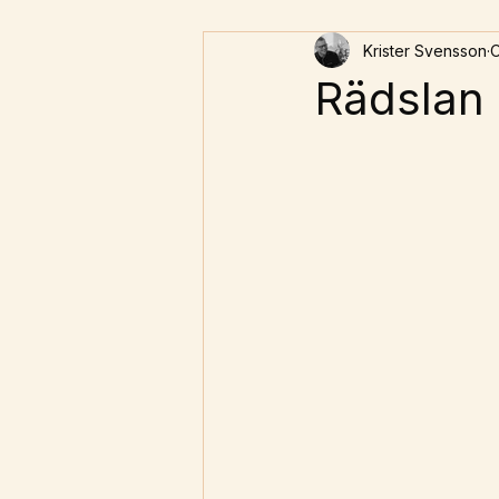
Krister Svensson
O
stresshantering
Rädslan 