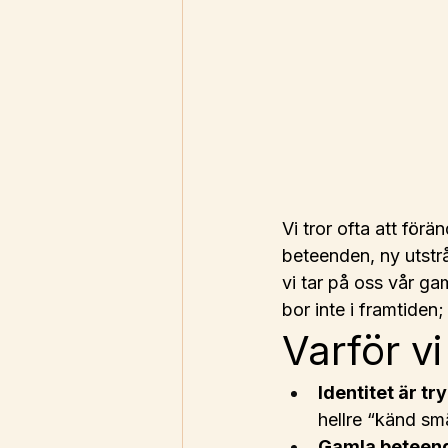
Vi tror ofta att för
beteenden, ny utstrå
vi tar på oss vår gam
bor inte i framtiden; 
Varför vi
Identitet är tr
hellre “känd sm
Gamla beteende