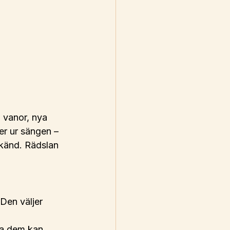
 vanor, nya 
er ur sängen – 
r känd. Rädslan 
Den väljer 
na dem kan 