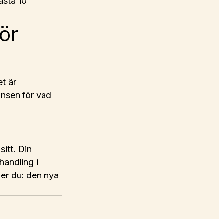
ästa 10 
ör 
t är 
änsen för vad 
itt. Din 
handling i 
ker du: den nya 