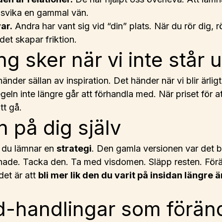
 svika en gammal vän.
var.
 Andra har vant sig vid “din” plats. När du rör dig, r
det skapar friktion.
g sker när vi inte står u
händer sällan av inspiration. Det händer när vi blir ärligt
eln inte längre går att förhandla med. När priset för at
tt gå.
n på dig själv
– du lämnar en 
strategi
. Den gamla versionen var det 
ade. Tacka den. Ta med visdomen. Släpp resten. Förän
det är att 
bli mer lik den du varit på insidan längre 
-handlingar som föränd