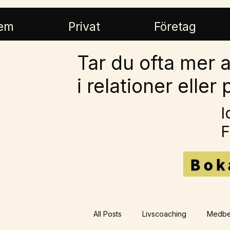
em
Privat
Företag
Tar du ofta mer a
i relationer eller
I
F
Bok
All Posts
Livscoaching
Medbe