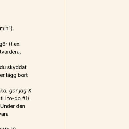
min”). 
ör (t.ex. 
tvärdera, 
r du skyddat 
ler lägg bort 
cka, gör jag X.
ill to-do 
#1
).
 Under den 
vara 