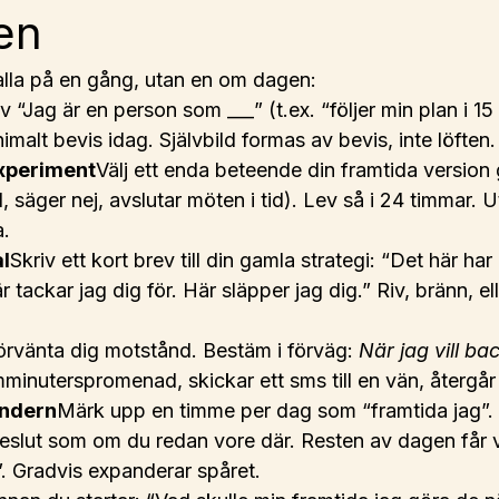
den
 alla på en gång, utan en om dagen:
v “Jag är en person som ___” (t.ex. “följer min plan i 15 
imalt bevis idag. Självbild formas av bevis, inte löften.
xperiment
Välj ett enda beteende din framtida version g
l, säger nej, avslutar möten i tid). Lev så i 24 timmar. U
a.
l
Skriv ett kort brev till din gamla strategi: “Det här ha
r tackar jag dig för. Här släpper jag dig.” Riv, bränn, el
örvänta dig motstånd. Bestäm i förväg: 
När jag vill ba
mminuterspromenad, skickar ett sms till en vän, återgår t
endern
Märk upp en timme per dag som “framtida jag”.
eslut som om du redan vore där. Resten av dagen får 
. Gradvis expanderar spåret.