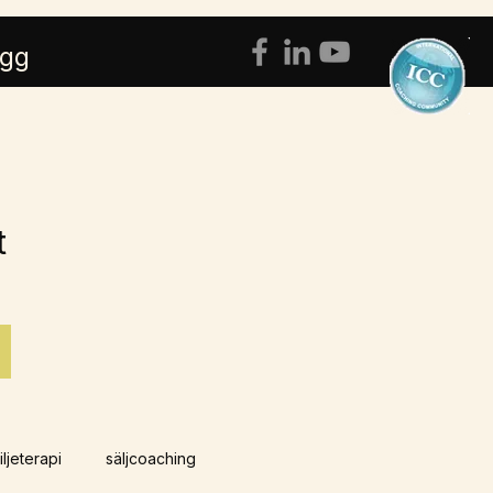
ogg
st
iljeterapi
säljcoaching