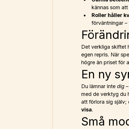
kännas som att
Roller håller k
förväntningar – 
Förändrin
Det verkliga skiftet 
egen repris. När speg
högre än priset för a
En ny sy
Du lämnar inte 
dig
 
med de verktyg du h
att förlora sig själv; 
visa
.
Små mod