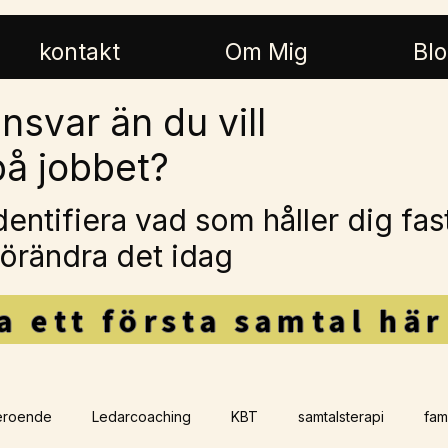
kontakt
Om Mig
Bl
nsvar än du vill
 på jobbet?
dentifiera vad som håller dig fa
örändra det idag
a ett första samtal här
roende
Ledarcoaching
KBT
samtalsterapi
fam