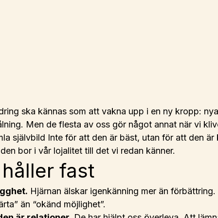
ändring ska kännas som att vakna upp i en ny kropp: nya
lning. Men de flesta av oss gör något annat när vi kliv
la självbild Inte för att den är bäst, utan för att den ä
den bor i vår lojalitet till det vi redan känner.
 håller fast
ygghet.
 Hjärnan älskar igenkänning mer än förbättring. 
ärta” än “okänd möjlighet”.
n är relationer.
 De har hjälpt oss överleva. Att läm