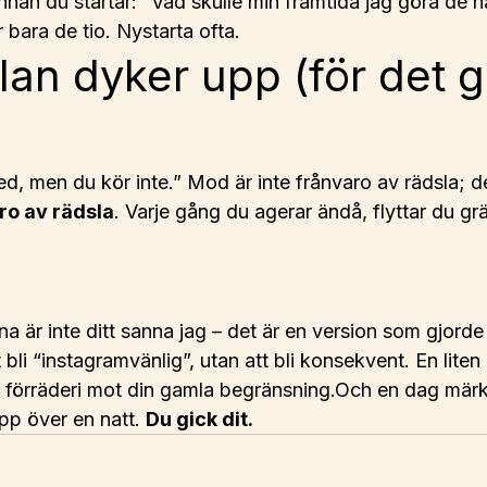
Innan du startar: “Vad skulle min framtida jag göra de n
 bara de tio. Nystarta ofta.
lan dyker upp (för det g
ed, men du kör inte.” Mod är inte frånvaro av rädsla; de
ro av rädsla
. Varje gång du agerar ändå, flyttar du gr
a är inte ditt sanna jag – det är en version som gjorde s
t bli “instagramvänlig”, utan att bli konsekvent. En liten 
ter förräderi mot din gamla begränsning.Och en dag mär
pp över en natt. 
Du gick dit.