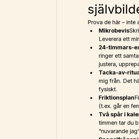
självbil
Prova de här – inte
Mikrobevis
Skri
Leverera ett min
24-timmars-e
ringer ett samta
justera, upprep
Tacka-av-ritua
mig från. Det hä
fysiskt.
Friktionsplan
F
(t.ex. går en fe
Två spår i kal
timmen tar du b
“nuvarande jag”