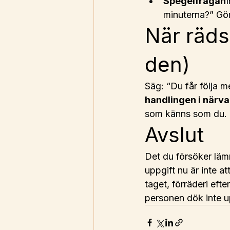
Spegelfrågan
minuterna?” Gör
När räds
den)
Säg: “Du får följa m
handlingen i närva
som känns som du.
Avslut
Det du försöker lämn
uppgift nu är inte at
taget, förräderi ef
personen dök inte u