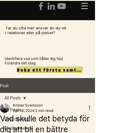
Tar du ofta mer ansvar än du vill
i relationer eller på jobbet?
Identifiera vad som håller dig fast
Förändra det idag
Boka ett första samtal här
Post
All Posts
Krister Svensson
All Posts
Apr 18, 2024
2 min read
Vad skulle det betyda för
Livscoaching
dig att bli en bättre
Medberoende