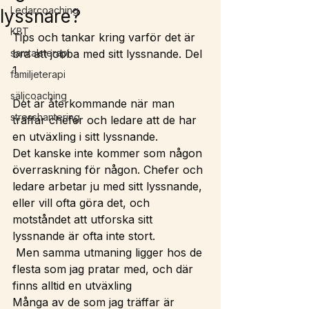
Ledarcoaching
lyssnare?
KBT
Tips och tankar kring varför det är 
samtalsterapi
bra att jobba med sitt lyssnande. Del 
1
familjeterapi
säljcoaching
Det är återkommande när man 
stresshantering
träffar chefer och ledare att de har 
en utväxling i sitt lyssnande.
Det kanske inte kommer som någon 
överraskning för någon. Chefer och 
ledare arbetar ju med sitt lyssnande, 
eller vill ofta göra det, och 
motståndet att utforska sitt 
lyssnande är ofta inte stort.
 Men samma utmaning ligger hos de 
flesta som jag pratar med, och där 
finns alltid en utväxling
Många av de som jag träffar är 