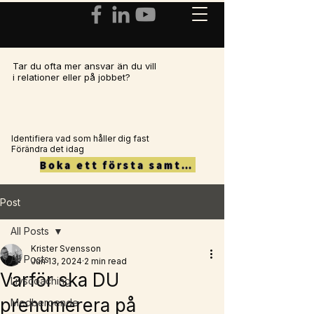
Tar du ofta mer ansvar än du vill
i relationer eller på jobbet?
Identifiera vad som håller dig fast
Förändra det idag
Boka ett första samtal här
Post
All Posts
Krister Svensson
All Posts
Jun 13, 2024
2 min read
Varför ska DU
Livscoaching
prenumerera på
Medberoende