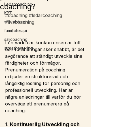
Ledarcoaching
coaching?
KBT
#coaching
#ledarcoaching
samtalsterapi
#livscoaching
familjeterapi
säljcoaching
I en värld där konkurrensen är tuff 
stresshantering
och förändringar sker snabbt, är det 
avgörande att ständigt utveckla sina 
färdigheter och förmågor. 
Prenumeration på coaching 
erbjuder en strukturerad och 
långsiktig lösning för personlig och 
professionell utveckling. Här är 
några anledningar till varför du bör 
överväga att prenumerera på 
coaching:
1. 
Kontinuerlig Utveckling och 