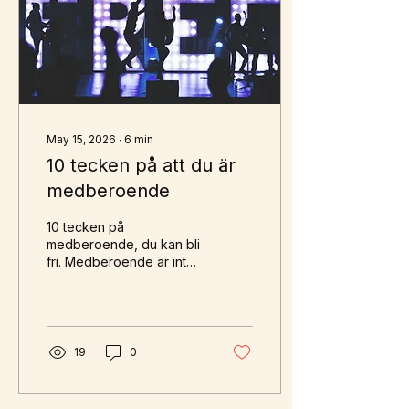
person, men i botten finns
ofta ett inre driv som
sällan får vila. Det...
May 15, 2026
∙
6
min
10 tecken på att du är
medberoende
10 tecken på
medberoende, du kan bli
fri. Medberoende är inte
alltid lätt att känna igen
medan man är mitt i det.
Ofta börjar det som
omtanke, ansvar eller
kärlek. Du vill hjälpa. Du
19
0
vill förstå. Du vill få
relationen att fungera.
Men någonstans på