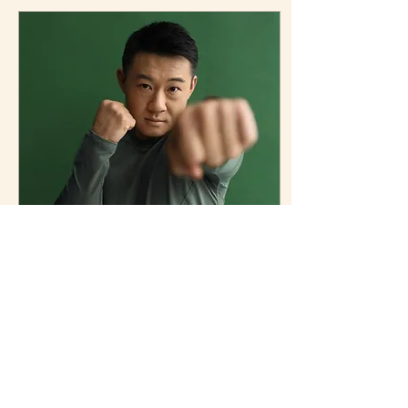
vägen kan hjälpen börja
kosta mer än den ger.
Medberoende handlar
inte bara om att leva nära
någon med missbruk. Det
kan också handla om
relationer där du tar för
stort ansvar, anpassar dig
för mycket, har svårt att
sätta gränser eller
tappar...
May 5, 2026
∙
3
min
Är manliga samtal om
känslor annorlunda?
Varför känner man inifrån
och ut? Jag kan inte fullt
ut svara på varför det är
så. Men jag vet vad som
hände med mig när jag