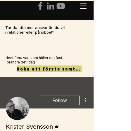
Tar du ofta mer ansvar än du vill
i relationer eller på jobbet?
Identifiera vad som håller dig fast
Förändra det idag
Boka ett första samtal här
More actions
Follow
Admin
Krister Svensson