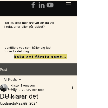
Tar du ofta mer ansvar än du vill
i relationer eller på jobbet?
Identifiera vad som håller dig fast
Förändra det idag
Boka ett första samtal här
Post
All Posts
Krister Svensson
All Posts
May 10, 2023
2 min read
DU klarar det
Livscoaching
Updated:
May 29, 2024
Medberoende